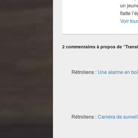
un jeune
flatte l
Voir tou
2 commentaires à propos de “Trans
Rétroliens :
Une alarme en bo
Rétroliens :
Caméra de survei