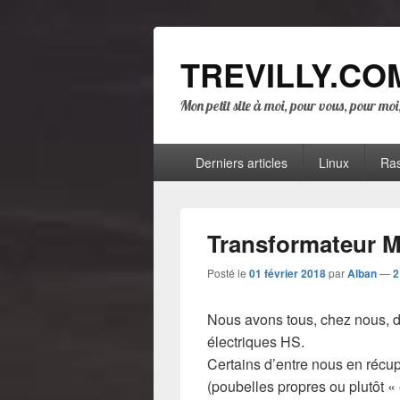
TREVILLY.CO
Mon petit site à moi, pour vous, pour mo
Menu
Derniers articles
Linux
Ras
principal
Transformateur 
Posté le
01 février 2018
par
Alban
—
2
Nous avons tous, chez nous, d
électriques HS.
Certains d’entre nous en récu
(poubelles propres ou plutôt «