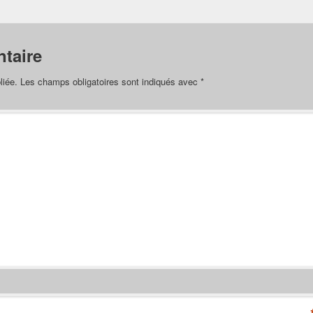
taire
liée.
Les champs obligatoires sont indiqués avec
*