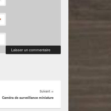
*
*
Article
Suivant
→
Caméra de surveillance miniature
suivant :