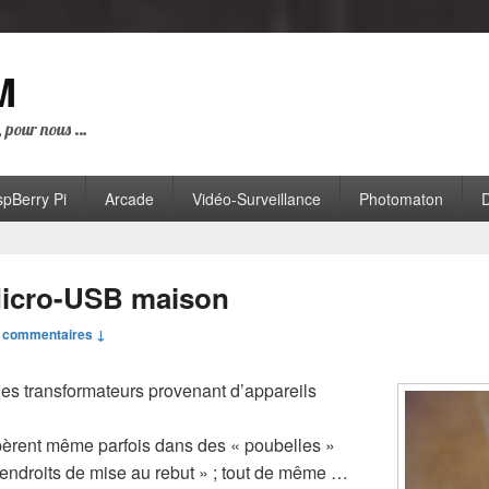
M
i, pour nous …
pBerry Pi
Arcade
Vidéo-Surveillance
Photomaton
D
Micro-USB maison
 commentaires ↓
es transformateurs provenant d’appareils
pèrent même parfois dans des « poubelles »
 endroits de mise au rebut » ; tout de même …