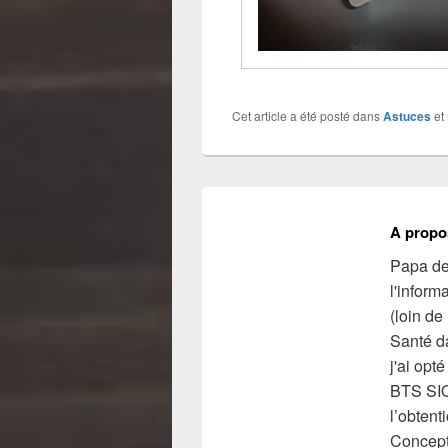
Cet article a été posté dans
Astuces
et
A propo
Papa de 
l'inform
(loin de
Santé da
j'ai opt
BTS SIO
l’obtent
Concept