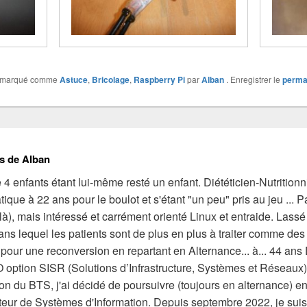
 marqué comme
Astuce
,
Bricolage
,
Raspberry Pi
par
Alban
. Enregistrer le
perma
s de Alban
4 enfants étant lui-même resté un enfant. Diététicien-Nutrition
atique à 22 ans pour le boulot et s'étant "un peu" pris au jeu ... 
 là), mais intéressé et carrément orienté Linux et entraide. Lass
ns lequel les patients sont de plus en plus à traiter comme des cl
é pour une reconversion en repartant en Alternance... à... 44 an
 option SISR (Solutions d’Infrastructure, Systèmes et Réseau
ion du BTS, j'ai décidé de poursuivre (toujours en alternance)
eur de Systèmes d'Information. Depuis septembre 2022, je suis