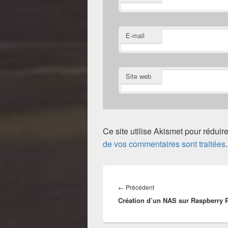
E-mail
Site web
Ce site utilise Akismet pour réduir
de vos commentaires sont traitées
.
Navigation
de
Article
←
Précédent
l’article
Création d’un NAS sur Raspberry 
précédent :