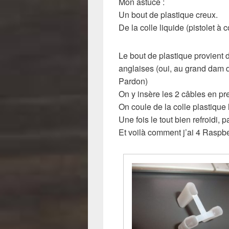
Mon astuce :
Un bout de plastique creux.
De la colle liquide (pistolet à c
Le bout de plastique provient 
anglaises (oui, au grand dam 
Pardon)
On y insère les 2 câbles en p
On coule de la colle plastique l
Une fois le tout bien refroidi, p
Et voilà comment j’ai 4 Raspbe