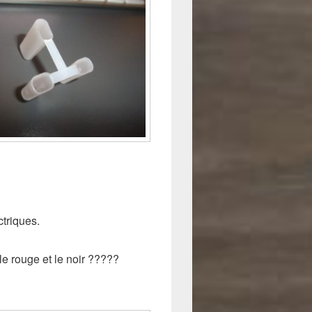
triques.
le rouge et le noir ?????