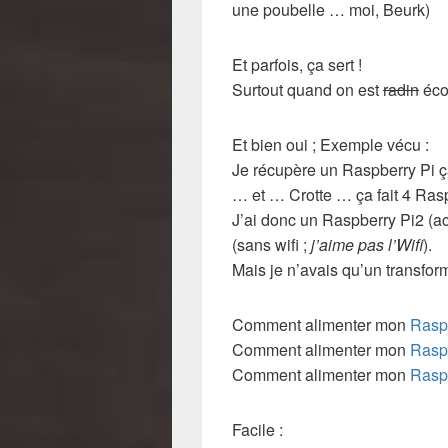
une poubelle … moi, Beurk)
Et parfois, ça sert !
Surtout quand on est
radin
éco
Et bien oui ; Exemple vécu :
Je récupère un Raspberry Pi ça
… et … Crotte … ça fait 4 Rasp
J’ai donc un Raspberry Pi2 (ac
(sans wifi ;
j’aime pas l’Wifi
).
Mais je n’avais qu’un transfor
Comment alimenter mon
Rasp
Comment alimenter mon
Rasp
Comment alimenter mon
Raspb
Facile :