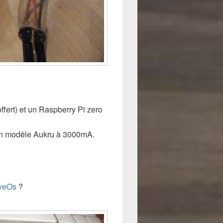
fert) et un Raspberry Pi zero
; un modèle Aukru à 3000mA.
EyeOs
?