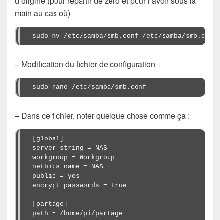
d’origine (pour repartir de zéro et pour l’avoir sous la
main au cas où)
sudo mv /etc/samba/smb.conf /etc/samba/smb.conf
– Modification du fichier de configuration
sudo nano /etc/samba/smb.conf
– Dans ce fichier, noter quelque chose comme ça :
[global]

server string = NAS

workgroup = Workgroup

netbios name = NAS

public = yes

encrypt passwords = true

[partage]

path = /home/pi/partage
