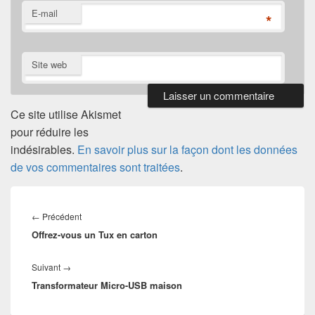
E-mail
*
Site web
Ce site utilise Akismet
pour réduire les
indésirables.
En savoir plus sur la façon dont les données
de vos commentaires sont traitées
.
Navigation
de
Article
←
Précédent
l’article
Offrez-vous un Tux en carton
précédent :
Article
Suivant
→
Transformateur Micro-USB maison
suivant :