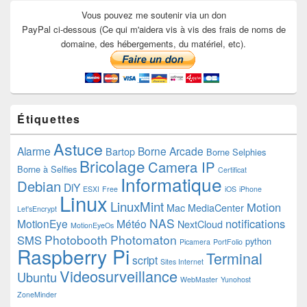
Vous pouvez me soutenir via un don
PayPal ci-dessous (Ce qui m'aidera vis à vis des frais de noms de
domaine, des hébergements, du matériel, etc).
Étiquettes
Astuce
Alarme
Borne Arcade
Bartop
Borne Selphies
Bricolage
Camera IP
Borne à Selfies
Certificat
Informatique
Debian
DiY
ESXI
Free
iOS
iPhone
Linux
LinuxMint
Motion
Mac
MediaCenter
Let'sEncrypt
NAS
notifications
MotionEye
Météo
NextCloud
MotionEyeOs
Photobooth
Photomaton
SMS
python
Picamera
PortFolio
Raspberry Pi
Terminal
script
Sites Internet
Videosurveillance
Ubuntu
WebMaster
Yunohost
ZoneMinder