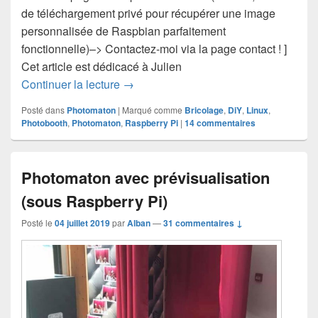
de téléchargement privé pour récupérer une image
personnalisée de Raspbian parfaitement
fonctionnelle)–> Contactez-moi via la page contact ! ]
Cet article est dédicacé à Julien
Photomaton photos et vidéos sur Rasp
Continuer la lecture
→
Posté dans
Photomaton
|
Marqué comme
Bricolage
,
DiY
,
Linux
,
Photobooth
,
Photomaton
,
Raspberry Pi
|
14
commentaires
Photomaton avec prévisualisation
(sous Raspberry Pi)
Posté le
04 juillet 2019
par
Alban
—
31 commentaires ↓