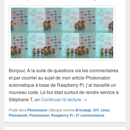
Bonjour, A la suite de questions via les commentaires
et par courriel au sujet de mon article Photomaton
automatique à base de Raspberry Pi, j’ai travaillé un
nouveau code. Le but était surtout de rendre service à
Photomaton à base de R
Stéphane T, un
Continuer la lecture
→
Posté dans
Photomaton
|
Marqué comme
Bricolage
,
DiY
,
Linux
,
Photobooth
,
Photomaton
,
Raspberry Pi
|
47
commentaires