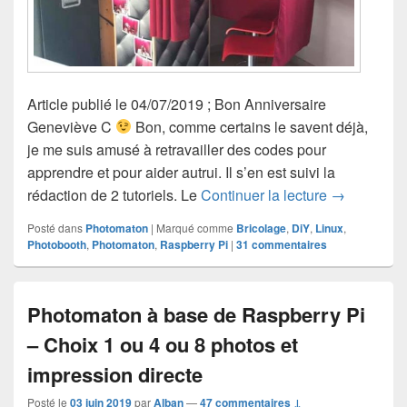
Article publié le 04/07/2019 ; Bon Anniversaire
Geneviève C
Bon, comme certains le savent déjà,
je me suis amusé à retravailler des codes pour
apprendre et pour aider autrui. Il s’en est suivi la
Photomaton 
rédaction de 2 tutoriels. Le
Continuer la lecture
→
Posté dans
Photomaton
|
Marqué comme
Bricolage
,
DiY
,
Linux
,
Photobooth
,
Photomaton
,
Raspberry Pi
|
31
commentaires
Photomaton à base de Raspberry Pi
– Choix 1 ou 4 ou 8 photos et
impression directe
Posté le
03 juin 2019
par
Alban
—
47 commentaires ↓