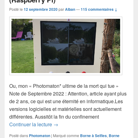
Posté le
12 septembre 2020
par
Alban
—
115 commentaires ↓
Ou, mon « Photomaton* ultime de la mort qui tue »
Note de Septembre 2022 : Attention, article ayant plus
de 2 ans, ce qui est une éternité en informatique.Les
versions logicielles et matérielles sont actuellement
différentes. Aussitôt la fin du confinement
Borne à Selfies – Borne Photos autono
Continuer la lecture
→
Posté dans
Photomaton
|
Marqué comme
Borne à Selfies
,
Borne