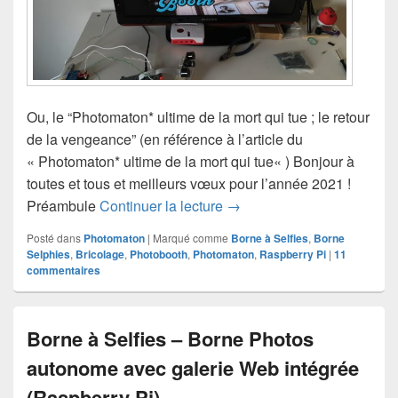
Ou, le “Photomaton* ultime de la mort qui tue ; le retour
de la vengeance” (en référence à l’article du
« Photomaton* ultime de la mort qui tue« ) Bonjour à
toutes et tous et meilleurs vœux pour l’année 2021 !
Ajouter un flash à votre Ph
Préambule
Continuer la lecture
→
Posté dans
Photomaton
|
Marqué comme
Borne à Selfies
,
Borne
Selphies
,
Bricolage
,
Photobooth
,
Photomaton
,
Raspberry Pi
|
11
commentaires
Borne à Selfies – Borne Photos
autonome avec galerie Web intégrée
(Raspberry Pi)