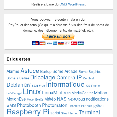
Réalisé à base du
CMS WordPress
.
Vous pouvez me soutenir via un don
PayPal ci-dessous (Ce qui m'aidera vis à vis des frais de noms de
domaine, des hébergements, du matériel, etc).
Étiquettes
Astuce
Alarme
Borne Arcade
Bartop
Borne Selphies
Bricolage
Camera IP
Borne à Selfies
Certificat
Informatique
Debian
DiY
ESXI
Free
iOS
iPhone
Linux
LinuxMint
Motion
Mac
MediaCenter
Let'sEncrypt
NAS
notifications
MotionEye
Météo
NextCloud
MotionEyeOs
Photobooth
Photomaton
SMS
python
Picamera
PortFolio
Raspberry Pi
Terminal
script
Sites Internet