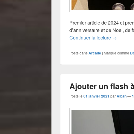
Premier article de 2024 et pre
d’anniversaire et de Noël, de fa
Mon trois
Continuer la lecture
→
Posté dans
Arcade
|
Marqué comme
B
Ajouter un flash 
Posté le
01 janvier 2021
par
Alban
—
1