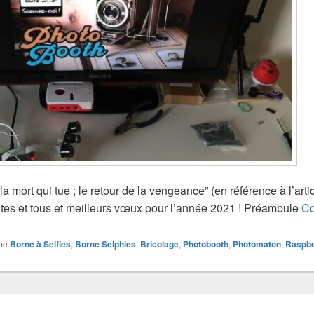
a mort qui tue ; le retour de la vengeance” (en référence à l’ar
outes et tous et meilleurs vœux pour l’année 2021 ! Préambule
Co
me
Borne à Selfies
,
Borne Selphies
,
Bricolage
,
Photobooth
,
Photomaton
,
Raspbe