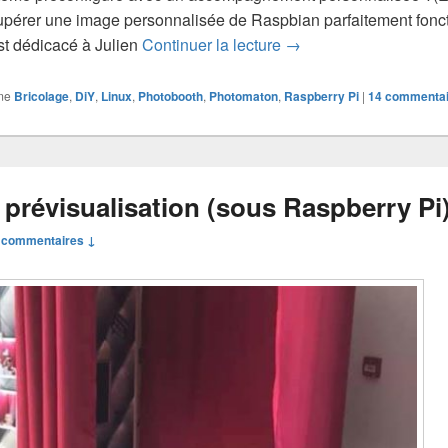
upérer une image personnalisée de Raspbian parfaitement fonc
Photomaton photos et 
 est dédicacé à Julien
Continuer la lecture
→
me
Bricolage
,
DiY
,
Linux
,
Photobooth
,
Photomaton
,
Raspberry Pi
|
14
commentai
prévisualisation (sous Raspberry Pi
 commentaires ↓