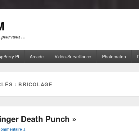
M
i, pour nous …
pBerry Pi
Arcade
Vidéo-Surveillance
Photomaton
D
CLÉS :
BRICOLAGE
inger Death Punch »
commentaire ↓