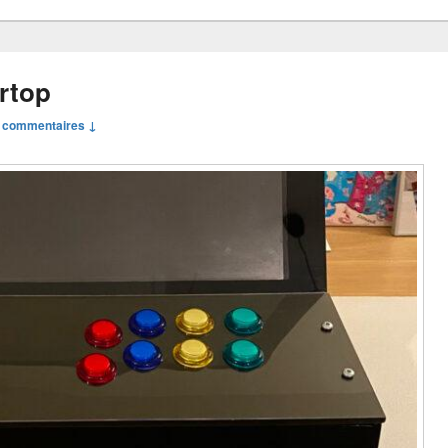
rtop
 commentaires ↓