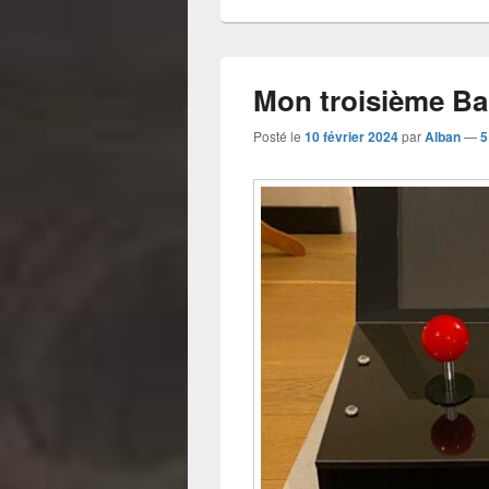
Mon troisième Ba
Posté le
10 février 2024
par
Alban
—
5