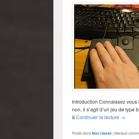
Introduction Connaissez vous 
non, il s’agit d’un jeu de typ
Pad pou
à
Continuer la lecture
→
Posté dans
Non classé
|
Marqué comm