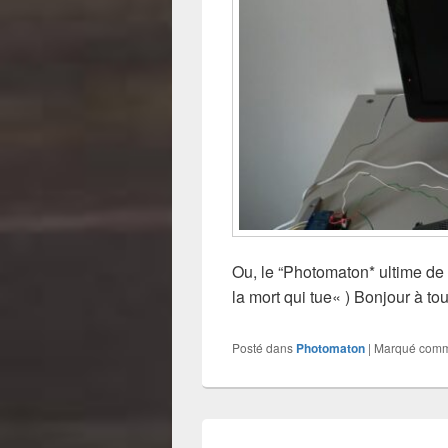
Ou, le “Photomaton* ultime de l
la mort qui tue« ) Bonjour à t
Posté dans
Photomaton
|
Marqué com