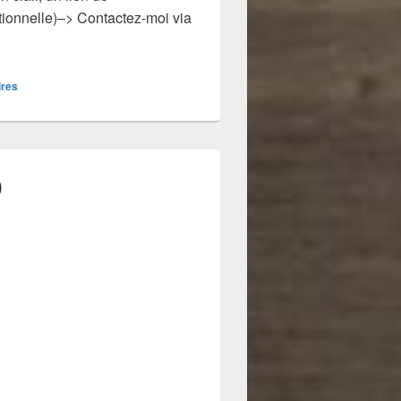
tionnelle)–> Contactez-moi via
vidéos sur Raspberry Pi
res
)