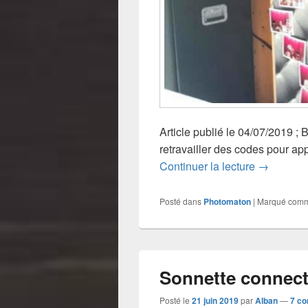
Article publié le 04/07/2019 
retravailler des codes pour appr
Photomato
Continuer la lecture
→
Posté dans
Photomaton
|
Marqué com
Sonnette connect
Posté le
21 juin 2019
par
Alban
—
7 c