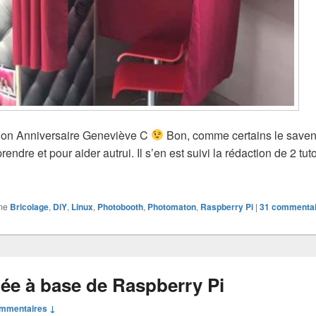
; Bon Anniversaire Geneviève C
Bon, comme certains le savent
endre et pour aider autrui. Il s’en est suivi la rédaction de 2 tuto
n avec prévisualisation (sous Raspberry Pi)
me
Bricolage
,
DiY
,
Linux
,
Photobooth
,
Photomaton
,
Raspberry Pi
|
31
commentai
ée à base de Raspberry Pi
ommentaires ↓