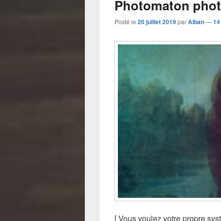
Photomaton photo
Posté le
20 juillet 2019
par
Alban
—
14
[ Vous voulez votre propre sy