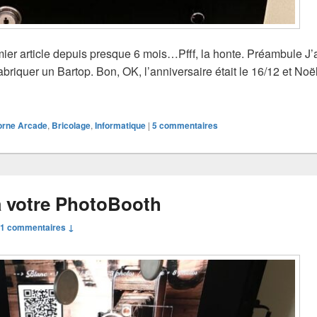
mier article depuis presque 6 mois…Pfff, la honte. Préambule J
briquer un Bartop. Bon, OK, l’anniversaire était le 16/12 et Noël é
ième Bartop
orne Arcade
,
Bricolage
,
Informatique
|
5
commentaires
à votre PhotoBooth
1 commentaires ↓