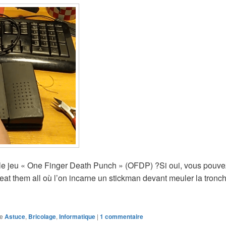
le jeu « One Finger Death Punch » (OFDP) ?Si oui, vous pouve
e beat them all où l’on incarne un stickman devant meuler la tron
r « One Finger Death Punch »
e
Astuce
,
Bricolage
,
Informatique
|
1
commentaire