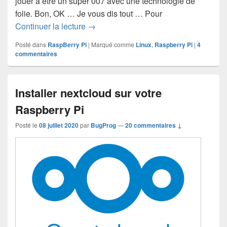
jouer à être un super 007 avec une technologie de
folie. Bon, OK … Je vous dis tout … Pour
Webcam maison et Raspberry pour un 
Continuer la lecture
→
Posté dans
RaspBerry Pi
|
Marqué comme
Linux
,
Raspberry Pi
|
4
commentaires
Installer nextcloud sur votre
Raspberry Pi
Posté le
08 juillet 2020
par
BugProg
—
20 commentaires ↓