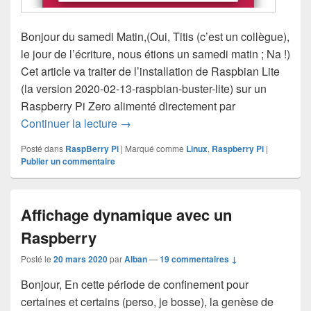
Bonjour du samedi Matin,(Oui, Titis (c’est un collègue),
le jour de l’écriture, nous étions un samedi matin ; Na !)
Cet article va traiter de l’installation de Raspbian Lite
(la version 2020-02-13-raspbian-buster-lite) sur un
Raspberry Pi Zero alimenté directement par
Installation de Raspbian Buster Lite
Continuer la lecture
→
Posté dans
RaspBerry Pi
|
Marqué comme
Linux
,
Raspberry Pi
|
Publier un commentaire
Affichage dynamique avec un
Raspberry
Posté le
20 mars 2020
par
Alban
—
19 commentaires ↓
Bonjour, En cette période de confinement pour
certaines et certains (perso, je bosse), la genèse de