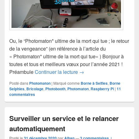
Ou, le “Photomaton* ultime de la mort qui tue ; le retour
de la vengeance” (en référence à l’article du
« Photomaton* ultime de la mort qui tue« ) Bonjour à
toutes et tous et meilleurs vœux pour l’année 2021 !
Ajouter un flash à votre Ph
Préambule
Continuer la lecture
→
Posté dans
Photomaton
|
Marqué comme
Borne à Selfies
,
Borne
Selphies
,
Bricolage
,
Photobooth
,
Photomaton
,
Raspberry Pi
|
11
commentaires
Surveiller un service et le relancer
automatiquement
Posté le
31 décembre 2020
par
Alban
—
3 commentaires ↓