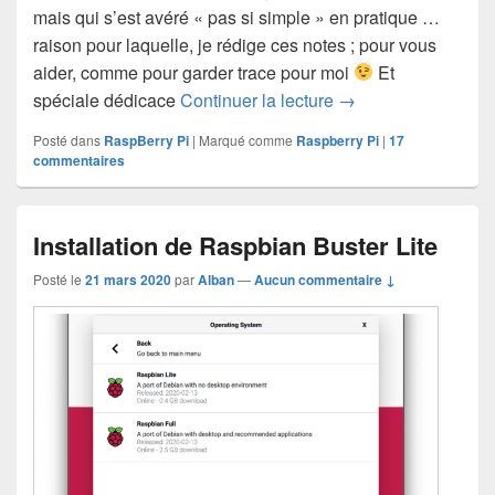
mais qui s’est avéré « pas si simple » en pratique …
raison pour laquelle, je rédige ces notes ; pour vous
aider, comme pour garder trace pour moi
Et
Ajout d’un module 
spéciale dédicace
Continuer la lecture
→
Posté dans
RaspBerry Pi
|
Marqué comme
Raspberry Pi
|
17
commentaires
Installation de Raspbian Buster Lite
Posté le
21 mars 2020
par
Alban
—
Aucun commentaire ↓