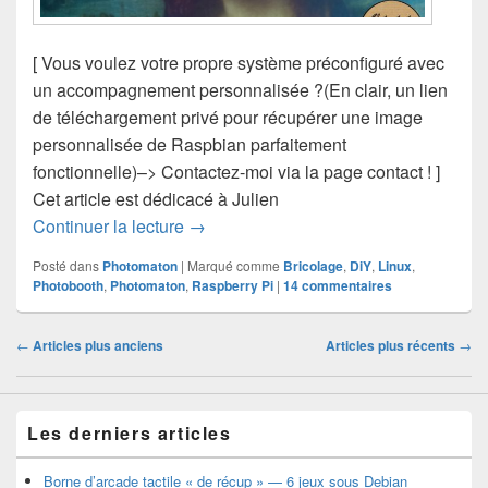
[ Vous voulez votre propre système préconfiguré avec
un accompagnement personnalisée ?(En clair, un lien
de téléchargement privé pour récupérer une image
personnalisée de Raspbian parfaitement
fonctionnelle)–> Contactez-moi via la page contact ! ]
Cet article est dédicacé à Julien
Photomaton photos et vidéos sur Rasp
Continuer la lecture
→
Posté dans
Photomaton
|
Marqué comme
Bricolage
,
DiY
,
Linux
,
Photobooth
,
Photomaton
,
Raspberry Pi
|
14
commentaires
Navigation
←
Articles plus anciens
Articles plus récents
→
dans
les
articles
Les derniers articles
Borne d’arcade tactile « de récup » — 6 jeux sous Debian