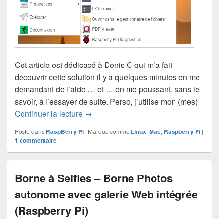
Cet article est dédicacé à Denis C qui m’a fait
découvrir cette solution il y a quelques minutes en me
demandant de l’aide … et … en me poussant, sans le
savoir, à l’essayer de suite. Perso, j’utilise mon (mes)
Commander votre Raspberry sans clav
Continuer la lecture
→
Posté dans
RaspBerry Pi
|
Marqué comme
Linux
,
Mac
,
Raspberry Pi
|
1
commentaire
Borne à Selfies – Borne Photos
autonome avec galerie Web intégrée
(Raspberry Pi)