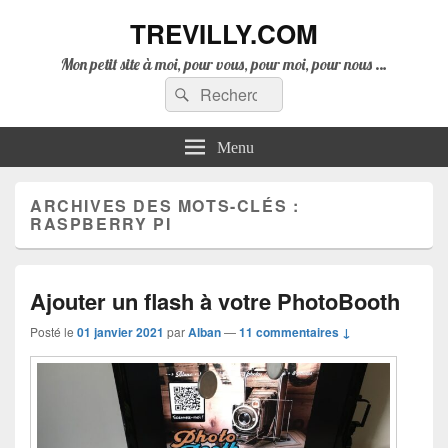
TREVILLY.COM
Mon petit site à moi, pour vous, pour moi, pour nous …
Recherche :
Rechercher
Menu
ARCHIVES DES MOTS-CLÉS :
RASPBERRY PI
Ajouter un flash à votre PhotoBooth
Posté le
01 janvier 2021
par
Alban
—
11 commentaires ↓