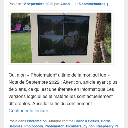
Posté le
12 septembre 2020
par
Alban
—
115 commentaires ↓
Ou, mon « Photomaton* ultime de la mort qui tue »
Note de Septembre 2022 : Attention, article ayant plus
de 2 ans, ce qui est une éternité en informatique.Les
versions logicielles et matérielles sont actuellement
différentes. Aussitôt la fin du confinement
Borne à Selfies – Borne Photos autono
Continuer la lecture
→
Posté dans
Photomaton
|
Marqué comme
Borne à Selfies
,
Borne
Selphies
,
Photobooth
,
Photomaton
,
Picamera
,
python
,
Raspberry Pi
|