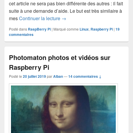
cet article ne sera pas bien différente des autres : il fait
suite à une demande d’aide. Le but est très similaire à
Affichage dynamique avec un Ras
mes
Continuer la lecture
→
Posté dans
RaspBerry Pi
|
Marqué comme
Linux
,
Raspberry Pi
|
19
commentaires
Photomaton photos et vidéos sur
Raspberry Pi
Posté le
20 juillet 2019
par
Alban
—
14 commentaires ↓