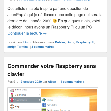
Cet article m’a été inspiré par une question de
JeanPap à qui je dédicace donc cette page qui sera la
dernière de l’année 2020
En quelques mots, voici
le décor : nous avons un Raspberry Pi ou un PC
Surveiller un service et le relancer au
Continuer la lecture
→
Posté dans
Linux
|
Marqué comme
Debian
,
Linux
,
Raspberry Pi
,
script
,
Terminal
|
3
commentaires
Commander votre Raspberry sans
clavier
Posté le
13 octobre 2020
par
Alban
—
1 commentaire ↓