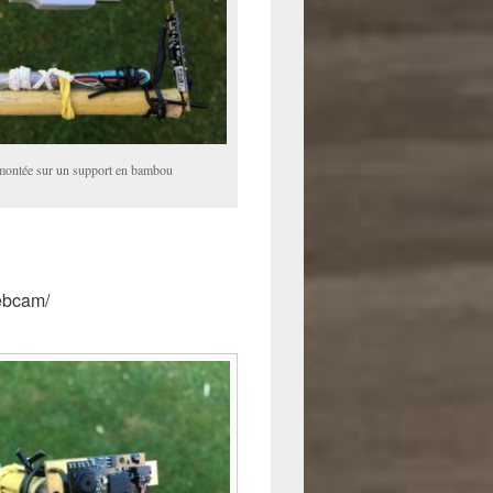
ntée sur un support en bambou
webcam/