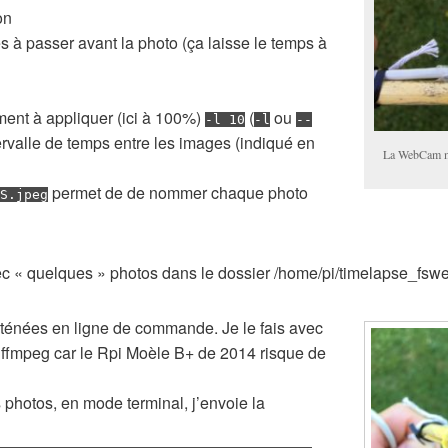
on
à passer avant la photo (ça laisse le temps à
ement à appliquer (ici à 100%)
(
ou
-l 10
-l
--
ervalle de temps entre les images (indiqué en
La WebCam mo
permet de de nommer chaque photo
S.jpeg
ec « quelques » photos dans le dossier /home/pi/timelapse_fs
aténées en ligne de commande. Je le fais avec
 ffmpeg car le Rpi Moèle B+ de 2014 risque de
s photos, en mode terminal, j’envoie la