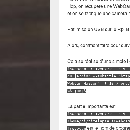
Hop, on récupère une WebCam
et on se fabrique une caméra m
Paf, mise en USB sur le Rpi B+
Alors, comment faire pour surve
Cela se réalise d’une simple l
fswebcam -r 1280x720 -S 9 -
du jardin" --subtitle "http
WebCam Maison" -l 10 /home/
%S.jpeg&
La partie importante est
fswebcam -r 1280x720 -S 9 -
/home/pi/timelapse_fswebcam
est le nom de progra
fswebcam