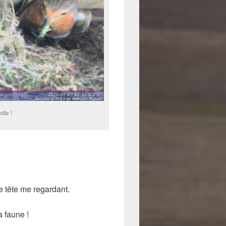
elle !
e tête me regardant.
a faune !