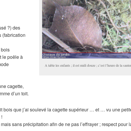
assé ?) des
 (fabrication
 bois
 le poêle à
 mode
A table les enfants ; il est midi douze ; c’est l’heure de la sauter
une cagette,
omme d’un toit.
it bois que j’ai soulevé la cagette supérieur … et … vu une petit
 !
mais sans précipitation afin de ne pas l’effrayer ; respect pour l