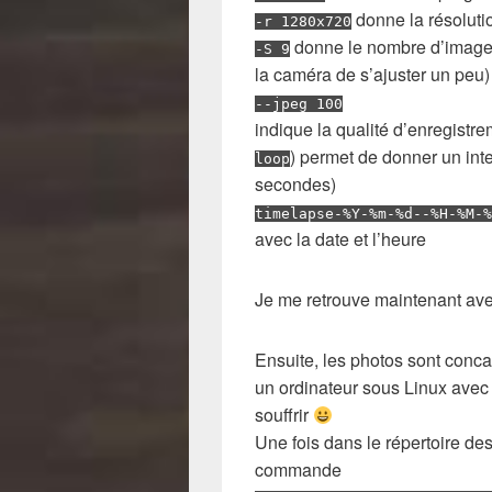
donne la résoluti
-r 1280x720
donne le nombre d’images 
-S 9
la caméra de s’ajuster un peu)
--jpeg 100
indique la qualité d’enregistr
) permet de donner un int
loop
secondes)
timelapse-%Y-%m-%d--%H-%M-%
avec la date et l’heure
Je me retrouve maintenant av
Ensuite, les photos sont conc
un ordinateur sous Linux avec
souffrir
Une fois dans le répertoire de
commande