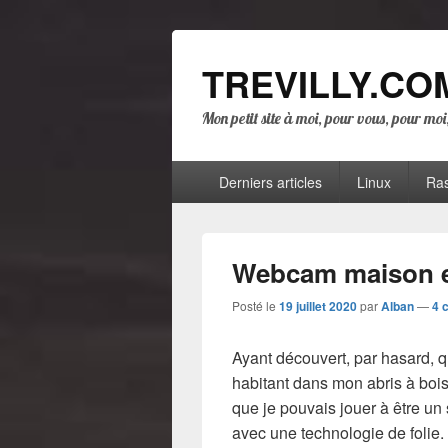
TREVILLY.CO
Mon petit site à moi, pour vous, pour mo
Menu
Derniers articles
Linux
Ras
principal
Webcam maison et
Posté le
19 juillet 2020
par
Alban
—
4 
Ayant découvert, par hasard, q
habitant dans mon abris à bois,
que je pouvais jouer à être un
avec une technologie de folie.