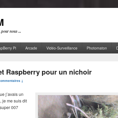
M
i, pour nous …
pBerry Pi
Arcade
Vidéo-Surveillance
Photomaton
D
 Raspberry pour un nichoir
commentaires ↓
ue j’avais un
 je me suis dit
 super 007