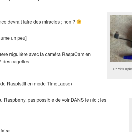
nce devrait faire des miracles ; non ?
sume un peu]
nière régulière avec la caméra RaspiCam en
 des cagettes :
Un vieil RpiB
nde Raspistill en mode TimeLapse)
 Raspberry, pas possible de voir DANS le nid ; les
faire.