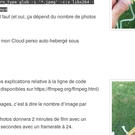
rn_type glob -i '*.jpeg' -c:v libx264 -
mp4
il faut (et oui, ça dépend du nombre de photos
sur mon Cloud perso auto-hebergé sous
 explications relative à la ligne de code
disponibles sur https://ffmpeg.org/ffmpeg.html)
ages, c’est à dire le nombre d’image par
hotos donnera 2 minutes de film avec un
0 secondes avec un framerate à 24.