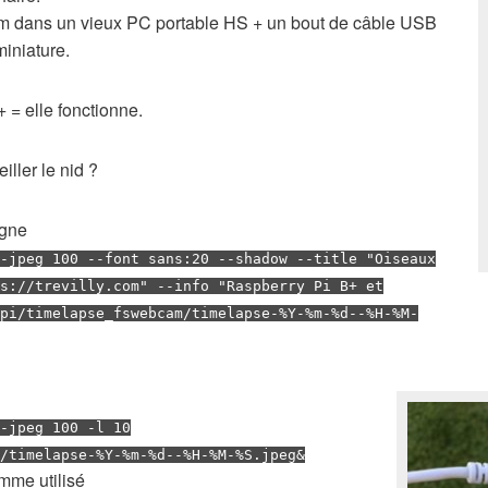
 dans un vieux PC portable HS + un bout de câble USB
iniature.
 = elle fonctionne.
iller le nid ?
igne
-jpeg 100 --font sans:20 --shadow --title "Oiseaux
s://trevilly.com" --info "Raspberry Pi B+ et
pi/timelapse_fswebcam/timelapse-%Y-%m-%d--%H-%M-
-jpeg 100 -l 10
/timelapse-%Y-%m-%d--%H-%M-%S.jpeg&
mme utilisé