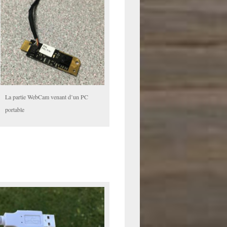
La partie WebCam venant d’un PC
portable