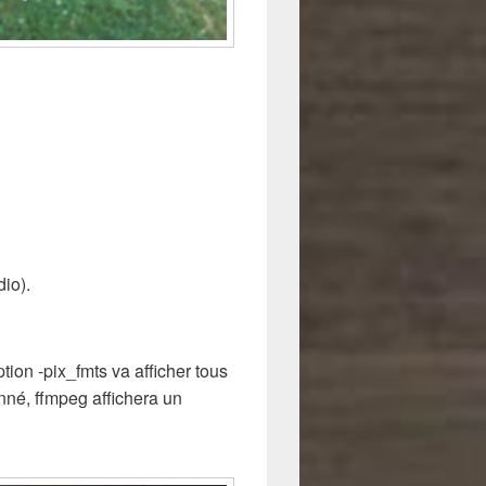
dio).
ption -pix_fmts va afficher tous
onné, ffmpeg affichera un