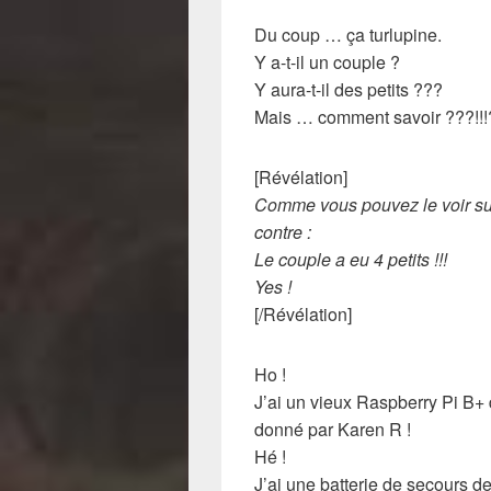
Du coup … ça turlupine.
Y a-t-il un couple ?
Y aura-t-il des petits ???
Mais … comment savoir ???!!
[Révélation]
Comme vous pouvez le voir sur
contre :
Le couple a eu 4 petits !!!
Yes !
[/Révélation]
Ho !
J’ai un vieux Raspberry Pi B+
donné par Karen R !
Hé !
J’ai une batterie de secours d