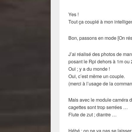
Yes !
Tout ça couplé à mon intellige
Bon, passons en mode [On ré
J’ai réalisé des photos de ma
posant le Rpi dehors à 1m ou 2
Oui ; y a du monde !
Oui, c’est même un couple.
(merci à l’usage de la comma
Mais avec le module caméra du
cagettes sont trop serrées …
Flute de zut ; diantre …
Héhé ; on ne va pas se laisser 