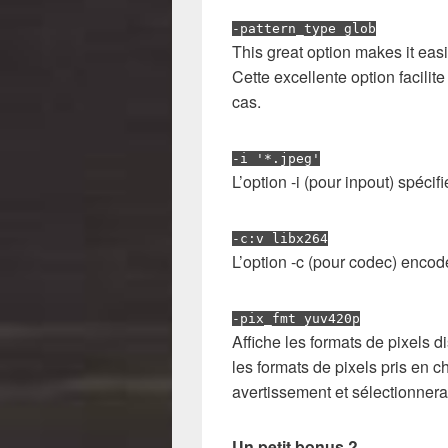
-pattern_type glob
This great option makes it eas
Cette excellente option facili
cas.
-i '*.jpeg'
L’option -i (pour inpout) spécifie
-c:v libx264
L’option -c (pour codec) encode
-pix_fmt yuv420p
Affiche les formats de pixels di
les formats de pixels pris en c
avertissement et sélectionnera
Un petit bonus ?