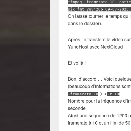
ffmpeg -framerate 10 -patte
pix_fmt yuv420p 09-07-2020.
On laisse tourner le temps qu’
dans le dossier).
Après, je transfère la vidéo 
YunoHost avec NextCloud
Et voilà !
Bon, d’accord … Voici quelques
(beaucoup d’informations sont 
(ou
)
-framerate 10
-r 10
Nombre pour la fréquence d’im
seconde
Ainsi une sequence de 1200 p
framerate à 10 et un film de 5