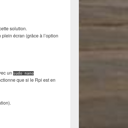
cette solution.
plein écran (grâce à l’option
avec un
sudo nano
tionne que si le Rpi est en
tion).