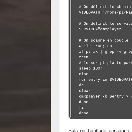
# On définit le chemin 
VIDEOPATH="/home/pi/Par
# On définit le servic
SERVICE="omxplayer"

# On scanne en boucle l
while true; do

if ps ax | grep -v gre
then

# le script plante par
sleep 100;

else

for entry in $VIDEOPATH
do

clear

omxplayer -b $entry > /
done

fi

done
Puis, par habitude, passage d’