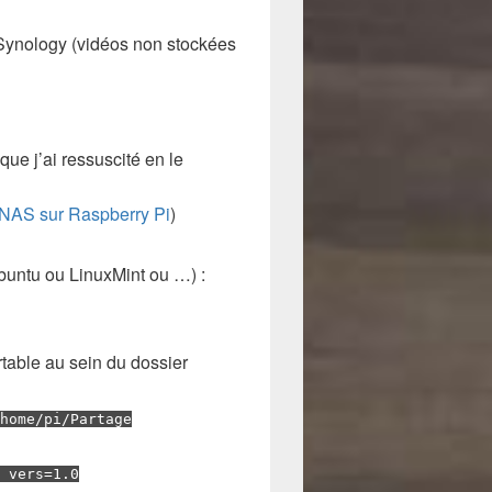
S Synology (vidéos non stockées
ue j’ai ressuscité en le
 NAS sur Raspberry Pi
)
buntu ou LinuxMint ou …) :
rtable au sein du dossier
home/pi/Partage
 vers=1.0