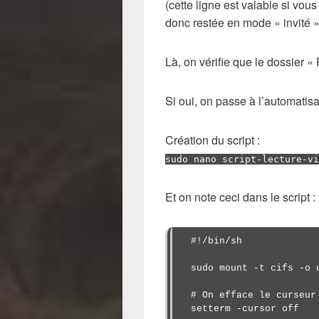
(cette ligne est valable si vo
donc restée en mode « invité »
Là, on vérifie que le dossier «
Si oui, on passe à l’automatisat
Création du script :
sudo nano script-lecture-vi
Et on note ceci dans le script :
#!/bin/sh

sudo mount -t cifs -o 
# On efface le curseur
setterm -cursor off
