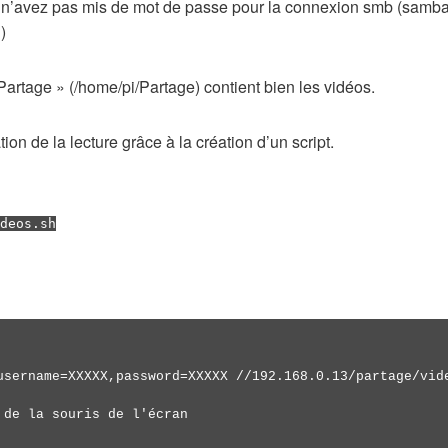
us n’avez pas mis de mot de passe pour la connexion smb (samba)
)
 Partage » (/home/pi/Partage) contient bien les vidéos.
ion de la lecture grâce à la création d’un script.
deos.sh
username=XXXXX,password=XXXXX //192.168.0.13/partage/vide
 de la souris de l'écran
