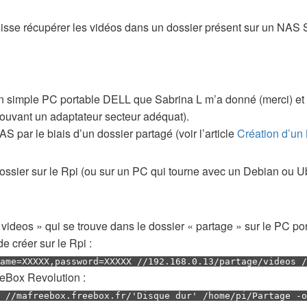
i puisse récupérer les vidéos dans un dossier présent sur un NA
un simple PC portable DELL que Sabrina L m’a donné (merci) et q
trouvant un adaptateur secteur adéquat).
AS par le biais d’un dossier partagé (voir l’article
Création d’un
ossier sur le Rpi (ou sur un PC qui tourne avec un Debian ou U
 videos » qui se trouve dans le dossier « partage » sur le PC po
 créer sur le Rpi :
name=XXXXX,password=XXXXX //192.168.0.13/partage/videos /
eBox Revolution :
 //mafreebox.freebox.fr/'Disque dur' /home/pi/Partage -o