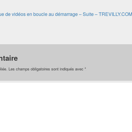
que de vidéos en boucle au démarrage – Suite – TREVILLY.CO
taire
liée.
Les champs obligatoires sont indiqués avec
*