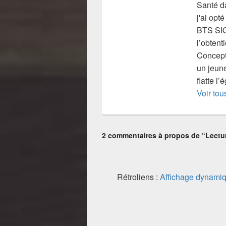
Santé da
j'ai opt
BTS SIO
l’obtent
Concept
un jeune
flatte l
Voir tou
2 commentaires à propos de “Lectu
Rétroliens :
Affichage dynami