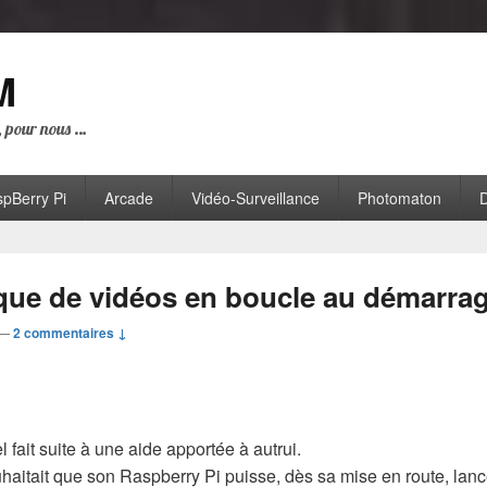
M
i, pour nous …
pBerry Pi
Arcade
Vidéo-Surveillance
Photomaton
D
que de vidéos en boucle au démarra
—
2 commentaires ↓
 fait suite à une aide apportée à autrui.
aitait que son Raspberry Pi puisse, dès sa mise en route, lanc