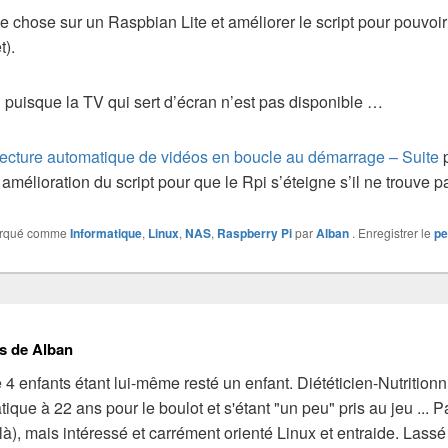
 chose sur un Raspbian Lite et améliorer le script pour pouvoir 
t).
» puisque la TV qui sert d’écran n’est pas disponible …
 Lecture automatique de vidéos en boucle au démarrage – Suite
p
amélioration du script pour que le Rpi s’éteigne s’il ne trouve 
arqué comme
Informatique
,
Linux
,
NAS
,
Raspberry Pi
par
Alban
. Enregistrer le
pe
s de Alban
4 enfants étant lui-même resté un enfant. Diététicien-Nutrition
atique à 22 ans pour le boulot et s'étant "un peu" pris au jeu ... 
 là), mais intéressé et carrément orienté Linux et entraide. Lass