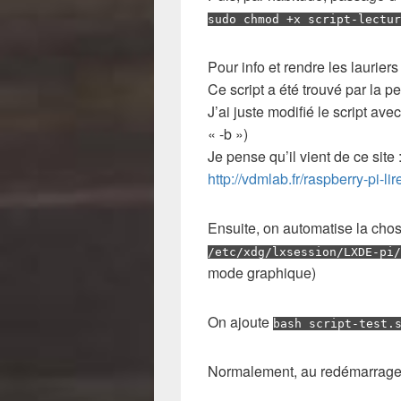
sudo chmod +x script-lectur
Pour info et rendre les lauriers
Ce script a été trouvé par la pe
J’ai juste modifié le script a
« -b »)
Je pense qu’il vient de ce site 
http://vdmlab.fr/raspberry-pi-l
Ensuite, on automatise la chos
/etc/xdg/lxsession/LXDE-pi/
mode graphique)
On ajoute
bash script-test.
Normalement, au redémarrage, 