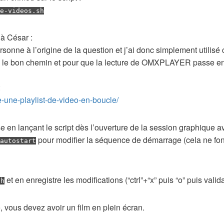
e-videos.sh
 à César :
rsonne à l’origine de la question et j’ai donc simplement utilisé 
vec le bon chemin et pour que la lecture de OMXPLAYER passe en 
:
ire-une-playlist-de-video-en-boucle/
e en lançant le script dès l’ouverture de la session graphique 
pour modifier la séquence de démarrage (cela ne fonc
autostart
et en enregistre les modifications (“ctrl”+“x” puis “o” puis valida
sh
vous devez avoir un film en plein écran.