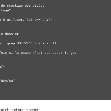
de stockage des vidéos

tage"

e à utiliser, ici OMXPLAYER

e dossier

p | grep $SERVICE > /dev/null

fois si la pause n'est pas assez longue

/*

dev/null

un chmod sur le script :