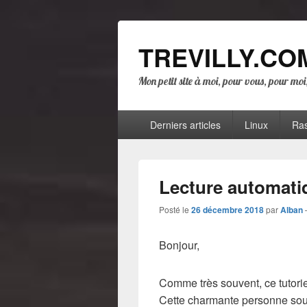
TREVILLY.CO
Mon petit site à moi, pour vous, pour mo
Menu
Derniers articles
Linux
Ras
principal
Lecture automati
Posté le
26 décembre 2018
par
Alban
Bonjour,
Comme très souvent, ce tutoriel
Cette charmante personne souh