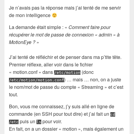
Je n’avais pas la réponse mais j’ai tenté de me servir
de mon intelligence
La demande était simple : «
Comment faire pour
récupérer le mot de passe de connexion « admin » à
MotionEye ?
»
J’ai tenté de réfléchir et de penser dans ma p’tite tête.
Premier réflexe, aller voir dans le fichier
« motion.conf » dans
(donc
/etc/motion
) … mais … non, on a juste
/etc/motion/motion.conf
le nom/mot de passe du compte « Streaming » et c’est
tout.
Bon, vous me connaissez, j’y suis allé en ligne de
commande (en SSH pour tout dire) et j’ai fait un
cd
puis un
pour voir.
/etc
ls
En fait, on a un dossier « motion », mais également un