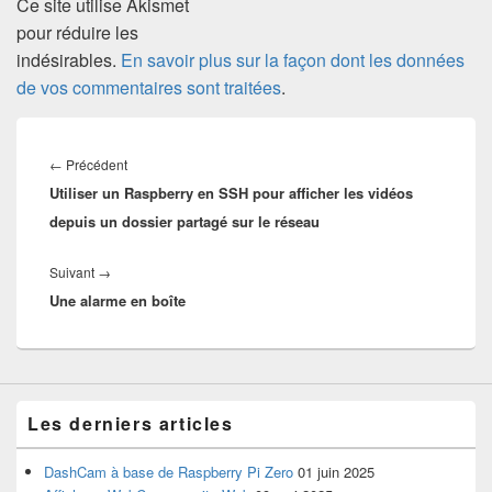
Ce site utilise Akismet
pour réduire les
indésirables.
En savoir plus sur la façon dont les données
de vos commentaires sont traitées
.
Navigation
de
Article
←
Précédent
l’article
Utiliser un Raspberry en SSH pour afficher les vidéos
précédent :
depuis un dossier partagé sur le réseau
Article
Suivant
→
Une alarme en boîte
suivant :
Les derniers articles
DashCam à base de Raspberry Pi Zero
01 juin 2025