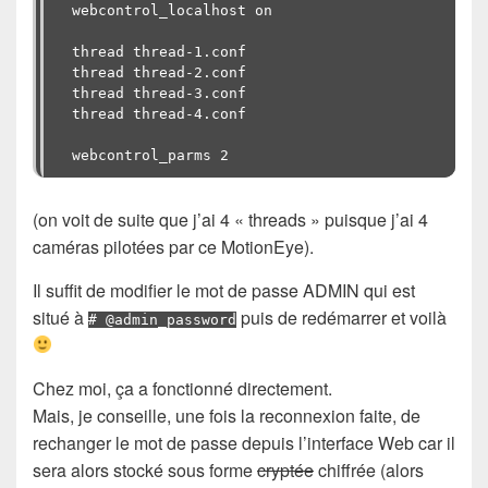
webcontrol_localhost on

thread thread-1.conf

thread thread-2.conf

thread thread-3.conf

thread thread-4.conf

(on voit de suite que j’ai 4 « threads » puisque j’ai 4
caméras pilotées par ce MotionEye).
Il suffit de modifier le mot de passe ADMIN qui est
situé à
puis de redémarrer et voilà
# @admin_password
Chez moi, ça a fonctionné directement.
Mais, je conseille, une fois la reconnexion faite, de
rechanger le mot de passe depuis l’interface Web car il
sera alors stocké sous forme
cryptée
chiffrée (alors