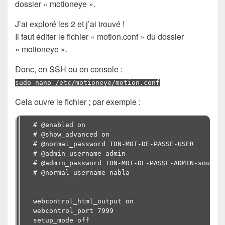
dossier « motioneye ».
J’ai exploré les 2 et j’ai trouvé !
Il faut éditer le fichier « motion.conf » du dossier
« motioneye ».
Donc, en SSH ou en console :
sudo nano /etc/motioneye/motion.conf
Cela ouvre le fichier ; par exemple :
# @enabled on

# @show_advanced on

# @normal_password TON-MOT-DE-PASSE-USER

# @admin_username admin

# @admin_password TON-MOT-DE-PASSE-ADMIN-sous-fo
# @normal_username nabla

webcontrol_html_output on

webcontrol_port 7999

setup_mode off
