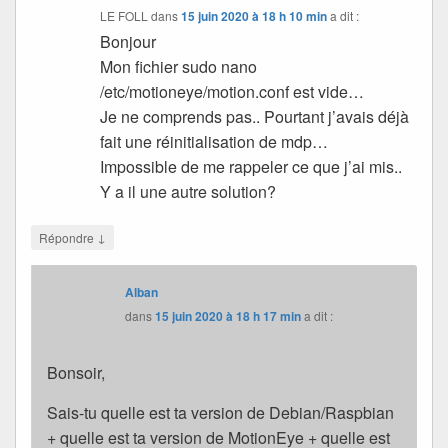
LE FOLL
dans
15 juin 2020 à 18 h 10 min
a dit :
Bonjour
Mon fichier sudo nano
/etc/motioneye/motion.conf est vide…
Je ne comprends pas.. Pourtant j’avais déjà
fait une réinitialisation de mdp…
Impossible de me rappeler ce que j’ai mis..
Y a il une autre solution?
↓
Répondre
Alban
dans
15 juin 2020 à 18 h 17 min
a dit :
Bonsoir,
Sais-tu quelle est ta version de Debian/Raspbian
+ quelle est ta version de MotionEye + quelle est