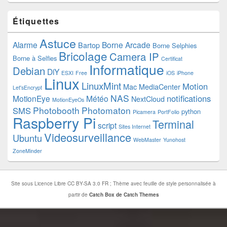
Étiquettes
Astuce
Alarme
Borne Arcade
Bartop
Borne Selphies
Bricolage
Camera IP
Borne à Selfies
Certificat
Informatique
Debian
DiY
ESXI
Free
iOS
iPhone
Linux
LinuxMint
Motion
Mac
MediaCenter
Let'sEncrypt
NAS
notifications
MotionEye
Météo
NextCloud
MotionEyeOs
Photobooth
Photomaton
SMS
python
Picamera
PortFolio
Raspberry Pi
Terminal
script
Sites Internet
Videosurveillance
Ubuntu
WebMaster
Yunohost
ZoneMinder
Site sous Licence Libre CC BY-SA 3.0 FR ; Thème avec feuille de style personnalisée à
partir de
Catch Box de Catch Themes