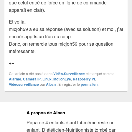
que celui entré de force en ligne de commande
apparaît en clair).
Et voilà,
micjoh59 a eu sa réponse (avec sa solution) et moi, j’ai
encore appris un truc du coup.
Donc, on remercie tous micjoh59 pour sa question
intéressante.
++
Cet article a été posté dans
Vidéo-Surveillance
et marqué comme
Alarme
,
Camera IP
,
Linux
,
MotionEye
,
Raspberry Pi
,
Videosurveillance
par
Alban
. Enregistrer le
permalien
.
A propos de Alban
Papa de 4 enfants étant lui-même resté un
enfant. Diététicien-Nutritionniste tombé par