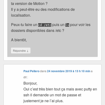
ta version de Motion ?
Il y a peut-être eu des modifications de
localisation.
Peux-tu faire un
puis un
pour voir les
cd /etc
ls
dossiers disponibles dans /etc ?
A bientôt,
↓
Répondre
Paul Pellero
dans
24 novembre 2019 à 13 h 10 min
a
dit :
Bonjour,
Oui c’est très bien tout ça mais avec putty en
ssh il demande un mot de passe et
justement je ne l’ai plus.