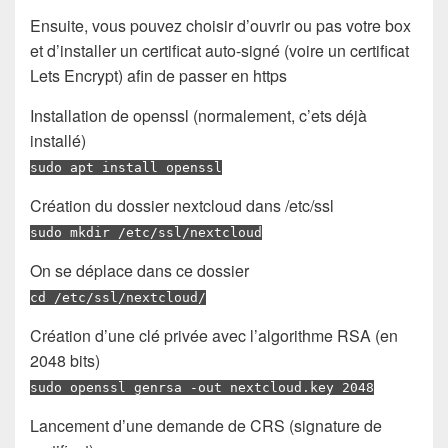
Ensuite, vous pouvez choisir d’ouvrir ou pas votre box
et d’installer un certificat auto-signé (voire un certificat
Lets Encrypt) afin de passer en https
Installation de openssl (normalement, c’ets déjà
installé)
sudo apt install openssl
Création du dossier nextcloud dans /etc/ssl
sudo mkdir /etc/ssl/nextcloud
On se déplace dans ce dossier
cd /etc/ssl/nextcloud/
Création d’une clé privée avec l’algorithme RSA (en
2048 bits)
sudo openssl genrsa -out nextcloud.key 2048
Lancement d’une demande de CRS (signature de