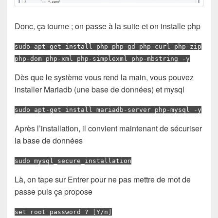
Donc, ça tourne ; on passe à la suite et on installe php
sudo apt-get install php php-gd php-curl php-zip
php-dom php-xml php-simplexml php-mbstring -y
Dès que le système vous rend la main, vous pouvez
installer Mariadb (une base de données) et mysql
sudo apt-get install mariadb-server php-mysql -y
Après l’installation, il convient maintenant de sécuriser
la base de données
sudo mysql_secure_installation
Là, on tape sur Entrer pour ne pas mettre de mot de
passe puis ça propose
set root password ? [Y/n]