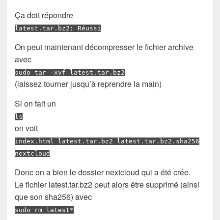
Ça doit répondre
latest.tar.bz2: Réussi
On peut maintenant décompresser le fichier archive
avec
sudo tar -xvf latest.tar.bz2
(laissez tourner jusqu’à reprendre la main)
Si on fait un
ls
on voit
index.html latest.tar.bz2 latest.tar.bz2.sha256
nextcloud
Donc on a bien le dossier nextcloud qui a été crée.
Le fichier latest.tar.bz2 peut alors être supprimé (ainsi
que son sha256) avec
sudo rm latest*