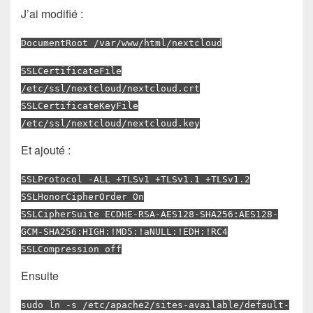
J’ai modifié :
DocumentRoot /var/www/html/nextcloud
SSLCertificateFile
/etc/ssl/nextcloud/nextcloud.crt
SSLCertificateKeyFile
/etc/ssl/nextcloud/nextcloud.key
Et ajouté :
SSLProtocol -ALL +TLSv1 +TLSv1.1 +TLSv1.2
SSLHonorCipherOrder On
SSLCipherSuite ECDHE-RSA-AES128-SHA256:AES128-
GCM-SHA256:HIGH:!MD5:!aNULL:!EDH:!RC4
SSLCompression off
Ensuite
sudo ln -s /etc/apache2/sites-available/default-