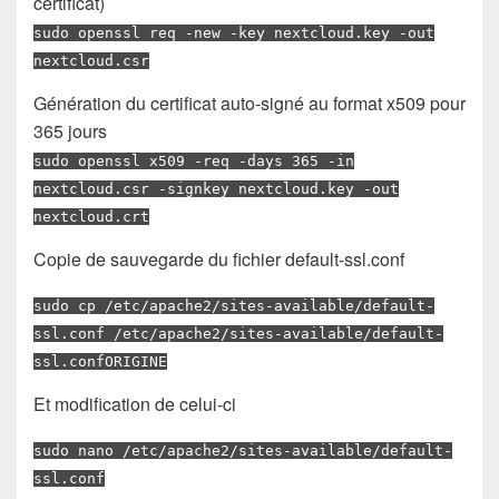
certificat)
sudo openssl req -new -key nextcloud.key -out
nextcloud.csr
Génération du certificat auto-signé au format x509 pour
365 jours
sudo openssl x509 -req -days 365 -in
nextcloud.csr -signkey nextcloud.key -out
nextcloud.crt
Copie de sauvegarde du fichier default-ssl.conf
sudo cp /etc/apache2/sites-available/default-
ssl.conf /etc/apache2/sites-available/default-
ssl.confORIGINE
Et modification de celui-ci
sudo nano /etc/apache2/sites-available/default-
ssl.conf