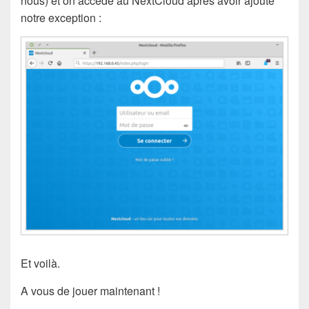
nous) et on accède au NextCloud après avoir ajouté
notre exception :
Et voilà.
A vous de jouer maintenant !