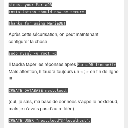
steps, your MariaDB
installation should now be secure.
Thanks for using MariaDB!
Après cette sécurisation, on peut maintenant
configurer la chose
sudo mysql -u root -p
Il faudra taper les réponses après
MariaDB [(none)]>
Mais attention, il faudra toujours un « ; » en fin de ligne
!!!
CREATE DATABASE nextcloud;
(oui, je sais, ma base de données s’appelle nextcloud,
mais je n’avais pas d’autre idée)
CREATE USER "nextcloud"@"localhost";