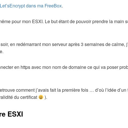
 Let’sEncrypt
dans ma FreeBox
.
e même pour mon ESXI. Le but étant de pouvoir prendre la main s
s ce soir, en redémarrant mon serveur après 3 semaines de calme,
e.
nnecter en https avec mon nom de domaine ce qui va poser pro
retrouve comment j’avais fait la première fois … d’où l’idée d’un t
lidité du certificat
).
re ESXI