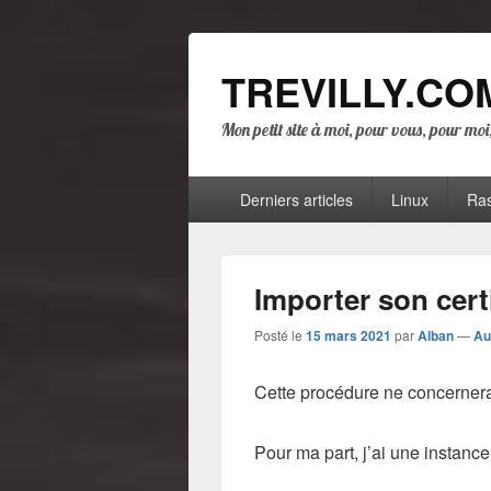
TREVILLY.CO
Mon petit site à moi, pour vous, pour mo
Menu
Derniers articles
Linux
Ras
principal
Importer son cert
Posté le
15 mars 2021
par
Alban
—
Au
Cette procédure ne concernera
Pour ma part, j’ai une instanc