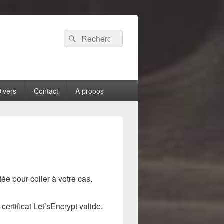
Recherche :
Rechercher
ivers
Contact
A propos
e pour coller à votre cas.
rtificat Let’sEncrypt valide.