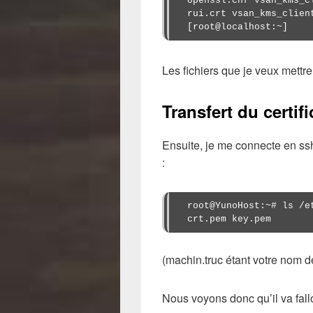
openssl.cnf vsan_kms_c
rui.crt vsan_kms_clien
[root@localhost:~] 
Les fichiers que je veux mettre
Transfert du certifi
Ensuite, je me connecte en ssh 
:
root@YunoHost:~# ls /e
crt.pem key.pem
(machin.truc étant votre nom 
Nous voyons donc qu’il va fallo