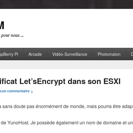
M
i, pour nous …
pBerry Pi
Arcade
Vidéo-Surveillance
Photomaton
D
ificat Let’sEncrypt dans son ESXI
cun commentaire ↓
 sans doute pas énormément de monde, mais pourra être adapté
e de YunoHost. Je possède également un nom de domaine et un ce