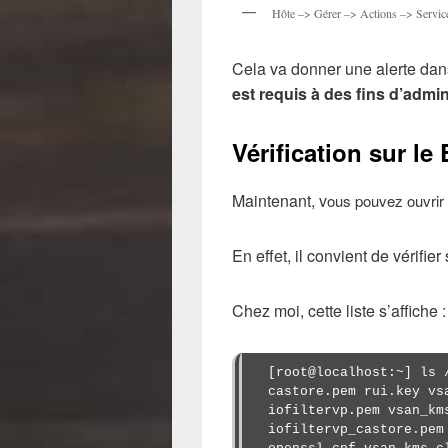
Hôte –> Gérer –> Actions –> Servic
Cela va donner une alerte dan
est requis à des fins d’admin
Vérification sur le
Maintenant, v
ous pouvez ouvrir 
En effet, il convient de vérifie
Chez moi, cette liste s’affiche :
[root@localhost:~] ls 
castore.pem rui.key vs
iofiltervp.pem vsan_km
iofiltervp_castore.pem