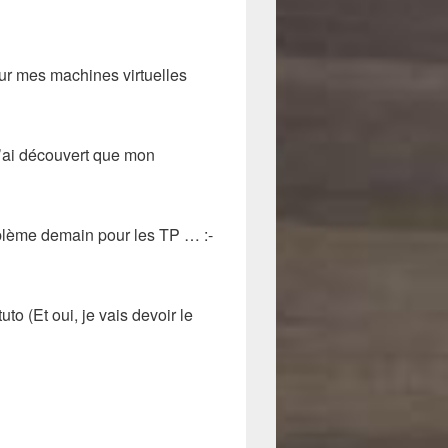
ur mes machines virtuelles
 j’ai découvert que mon
blème demain pour les TP … :-
uto (Et oui, je vais devoir le