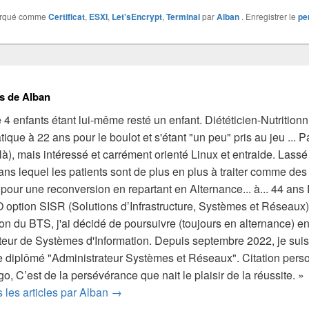
arqué comme
Certificat
,
ESXI
,
Let'sEncrypt
,
Terminal
par
Alban
. Enregistrer le
pe
s de Alban
4 enfants étant lui-même resté un enfant. Diététicien-Nutrition
atique à 22 ans pour le boulot et s'étant "un peu" pris au jeu ... 
 là), mais intéressé et carrément orienté Linux et entraide. Lass
ns lequel les patients sont de plus en plus à traiter comme des cl
é pour une reconversion en repartant en Alternance... à... 44 an
 option SISR (Solutions d’Infrastructure, Systèmes et Réseau
ion du BTS, j'ai décidé de poursuivre (toujours en alternance)
eur de Systèmes d'Information. Depuis septembre 2022, je suis
 diplômé "Administrateur Systèmes et Réseaux". Citation personn
’égo, C’est de la persévérance que nait le plaisir de la réussite. »
s les articles par Alban
→