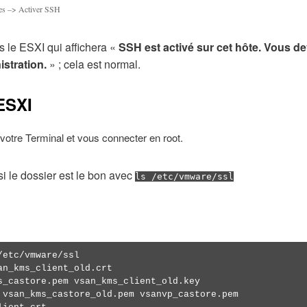
es –> Activer SSH
s le ESXI qui affichera «
SSH est activé sur cet hôte. Vous de
istration.
» ; cela est normal.
 ESXI
votre Terminal et vous connecter en root.
r si le dossier est le bon avec
ls /etc/vmware/ssl
/etc/vmware/ssl
an_kms_client_old.crt
s_castore.pem vsan_kms_client_old.key
 vsan_kms_castore_old.pem vsanvp_castore.pem