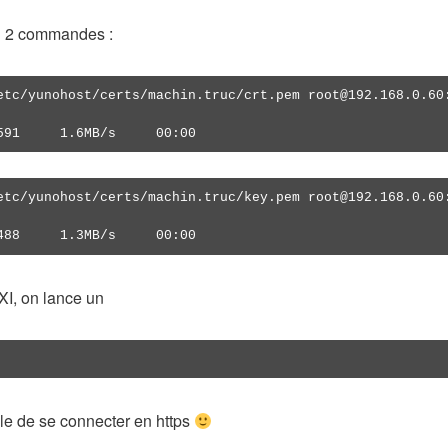
en 2 commandes :
etc/yunohost/certs/machin.truc/crt.pem root@192.168.0.60
591     1.6MB/s     00:00
etc/yunohost/certs/machin.truc/key.pem root@192.168.0.60
488     1.3MB/s     00:00 
XI, on lance un
ble de se connecter en https