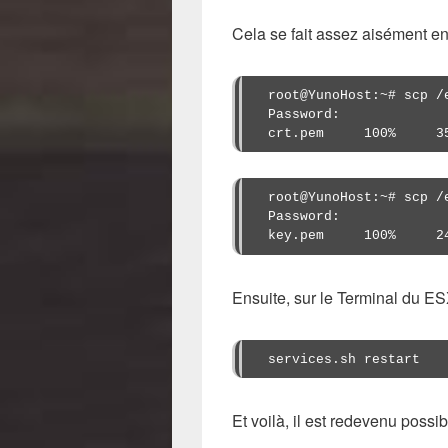
Cela se fait assez aisément 
root@YunoHost:~# scp /
Password: 
crt.pem     100%     3
root@YunoHost:~# scp /
Password: 
key.pem     100%     2
Ensuite, sur le Terminal du ES
services.sh restart
Et voilà, il est redevenu possi