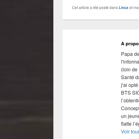
Cet article a été posté dans
Linux
et m
A propo
Papa de 
l'inform
(loin de
Santé da
j'ai opt
BTS SIO
l’obtent
Concept
un jeune
flatte l
Voir tou