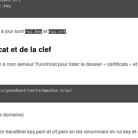
lient.crt
t.key
 à jour sont
et
.
rui.key
rui.crt
cat et de la clef
à mon serveur YunoHost pour lister le dossier « certificats » et 
tc/yunohost/certs/machin.truc/
de domaine)
ir transférer key.pem et crt.pem en les renommant en rui.key et ru